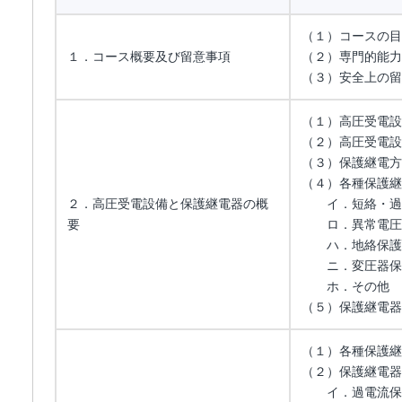
（１）コースの目
１．コース概要及び留意事項
（２）専門的能力
（３）安全上の留
（１）高圧受電設
（２）高圧受電設
（３）保護継電方
（４）各種保護継
２．高圧受電設備と保護継電器の概
イ．短絡・過負
要
ロ．異常電圧保
ハ．地絡保護（
ニ．変圧器保
ホ．その他
（５）保護継電器
（１）各種保護継
（２）保護継電器
イ．過電流保護