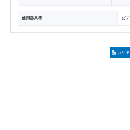
使用器具等
ビデ
カリキ