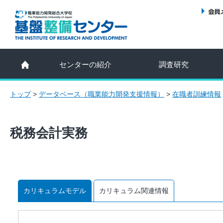
センターの紹介
調査研究
トップ
>
データベース（職業能力開発支援情報）
>
在職者訓練情報
税務会計実務
カリキュラムモデル
カリキュラム関連情報