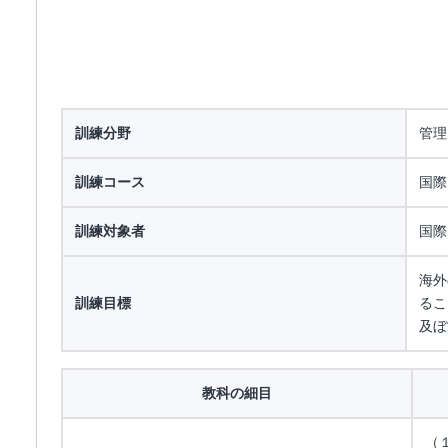
訓練分野
管理
訓練コース
国際
訓練対象者
国際
海外
訓練目標
るこ
及ぼ
教科の細目
（