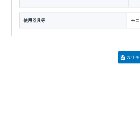
使用器具等
モニ
カリキ