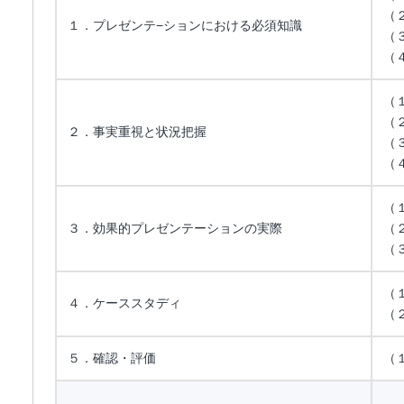
（
１．プレゼンテ−ションにおける必須知識
（
（
（
（
２．事実重視と状況把握
（
（
（
３．効果的プレゼンテーションの実際
（
（
（
４．ケーススタディ
（
５．確認・評価
（