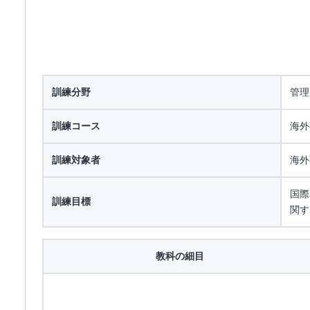
訓練分野
管理
訓練コース
海外
訓練対象者
海外
国際
訓練目標
関す
教科の細目