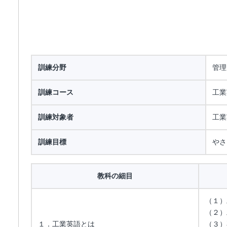
訓練分野
管理
訓練コース
工業
訓練対象者
工業
訓練目標
やさ
教科の細目
（１）
（２）
１．工業英語とは
（３）