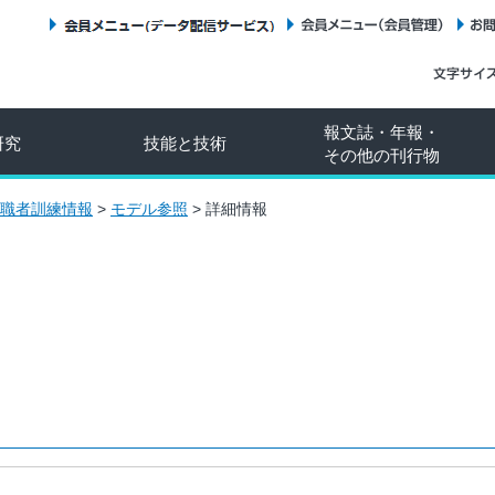
会員メニュー（データ配信サービス）
会員メニュー（会員管理）
報文誌・年報・
研究
技能と技術
その他の刊行物
職者訓練情報
>
モデル参照
>
詳細情報