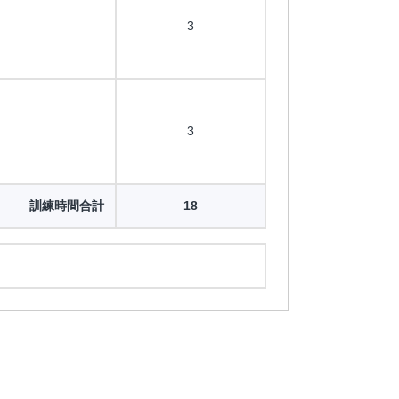
3
3
訓練時間合計
18