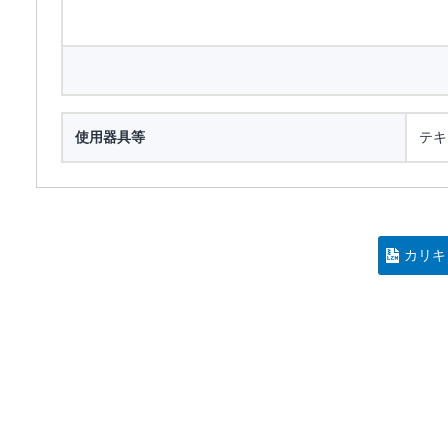
使用器具等
テキ
カリキ