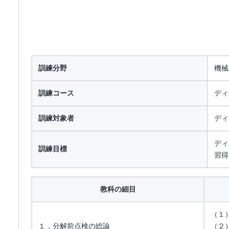
訓練分野
機械
訓練コース
ディ
訓練対象者
ディ
ディ
訓練目標
習得
教科の細目
（１
１．分解前点検の総論
（２