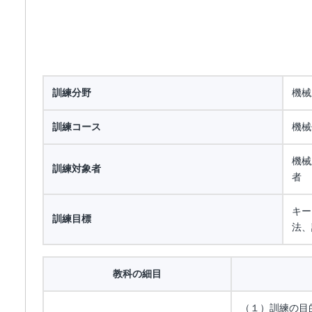
訓練分野
機械
訓練コース
機械
機械
訓練対象者
者
キー
訓練目標
法、
教科の細目
（１）訓練の目