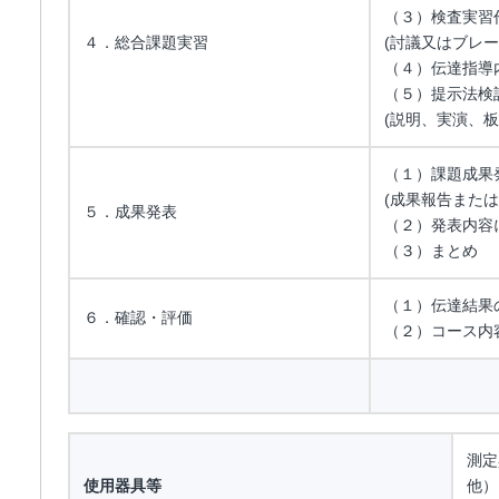
（３）検査実習
４．総合課題実習
(討議又はブレ
（４）伝達指導
（５）提示法検
(説明、実演、
（１）課題成果
(成果報告また
５．成果発表
（２）発表内容
（３）まとめ
（１）伝達結
６．確認・評価
（２）コース内
測定
使用器具等
他）