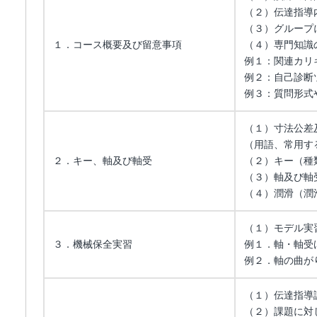
（２）伝達指導
（３）グループ
１．コース概要及び留意事項
（４）専門知識
例１：関連カリ
例２：自己診断ツ
例３：質問形式
（１）寸法公差
（用語、常用す
２．キー、軸及び軸受
（２）キー（種
（３）軸及び軸
（４）潤滑（潤
（１）モデル実
３．機械保全実習
例１．軸・軸受
例２．軸の曲が
（１）伝達指導
（２）課題に対