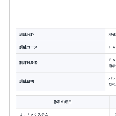
訓練分野
機械
訓練コース
ＦＡ
ＦＡ
訓練対象者
術者
パソ
訓練目標
監視
教科の細目
１．ＦＡシステム