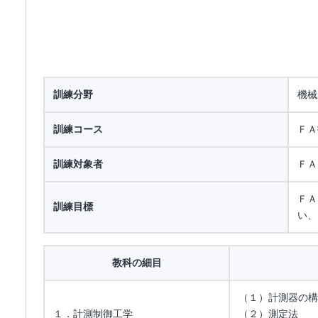
訓練分野
機械
訓練コース
ＦＡ
訓練対象者
ＦＡ
ＦＡ
訓練目標
い、
教科の細目
（１）計測器の構
１．計測制御工学
（２）測定法