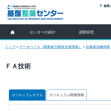
センターの紹介
調査研究
トップ
>
データベース（職業能力開発支援情報）
>
在職者訓練情報
ＦＡ技術
カリキュラムモデル
カリキュラム関連情報