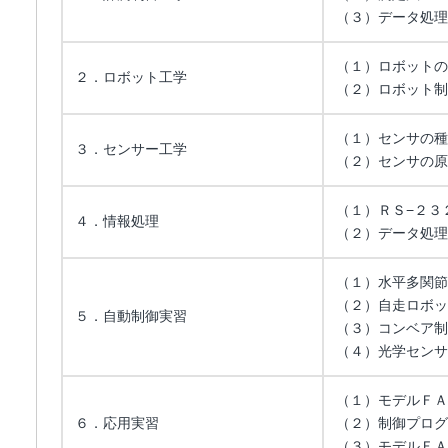
（３）データ処理
（１）ロボットの
２．ロボット工学
（２）ロボット制
（１）センサの種
３．センサー工学
（２）センサの原
（１）ＲＳ−２３
４．情報処理
（２）データ処理
（１）水平多関節
（２）自走ロボッ
５．自動制御実習
（３）コンベア制
（４）光学センサ
（１）モデルＦＡ
６．応用実習
（２）制御プログ
（３）モデルＦＡ