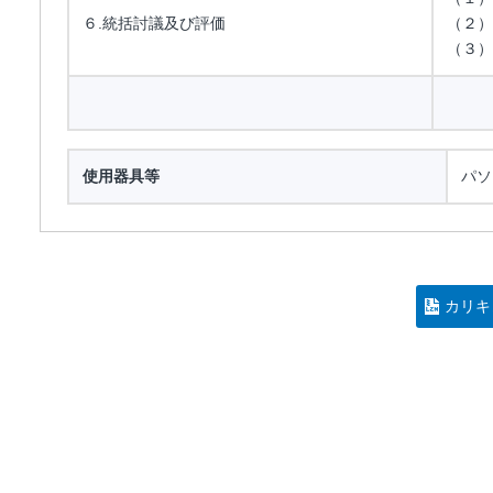
６.統括討議及び評価
（２）
（３）
使用器具等
パソ
カリキ