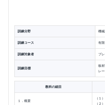
訓練分野
機械
訓練コース
有限
訓練対象者
プレ
板材
訓練目標
レー
教科の細目
（１）
１．概要
（２）