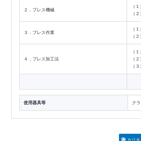
（１
２．プレス機械
（２
（１
３．プレス作業
（２
（１
４．プレス加工法
（２
（３
使用器具等
クラ
カリキ