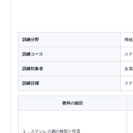
訓練分野
機械
訓練コース
ステ
訓練対象者
金属
訓練目標
ステ
教科の細目
１．ステンレス鋼の種類と性質