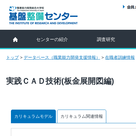
センターの紹介
調査研究
トップ
>
データベース（職業能力開発支援情報）
>
在職者訓練情報
実践ＣＡＤ技術(板金展開図編)
カリキュラムモデル
カリキュラム関連情報