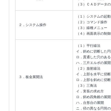
（３）ＣＡＤデータの
（１）システムの起動
（２）コマンド操作
２．システム操作
（３）線種メニュー
（４）画面表示の制御
（１）平行線法
イ．斜めに切断した円
ロ．貫通した穴のある
ハ．三片エルボの展開
（２）放射線法
イ．上部を水平に切断
３．板金展開法
ロ．上部を斜めに切断
（３）三角法
イ．実長の求め方
ロ．斜め四角錐の展開
ハ．台形台の展開
ニ．径の異なる円筒の