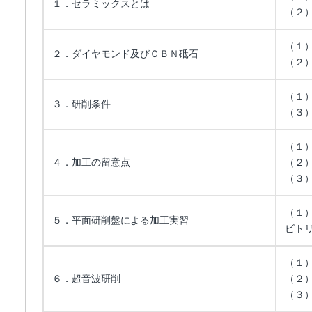
１．セラミックスとは
（２
（１
２．ダイヤモンド及びＣＢＮ砥石
（２
（１
３．研削条件
（３
（１
４．加工の留意点
（２
（３
（１
５．平面研削盤による加工実習
ビト
（１
６．超音波研削
（２
（３