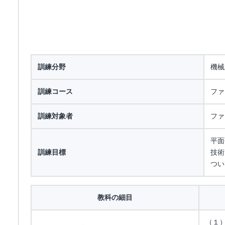
訓練分野
機械
訓練コース
ファ
訓練対象者
ファ
平面
訓練目標
技術
つい
教科の細目
（１