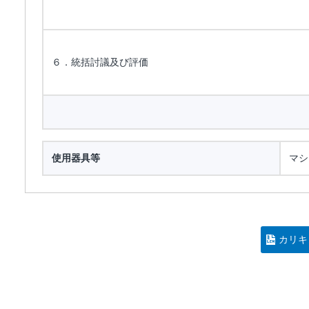
６．統括討議及び評価
使用器具等
マシ
カリキ