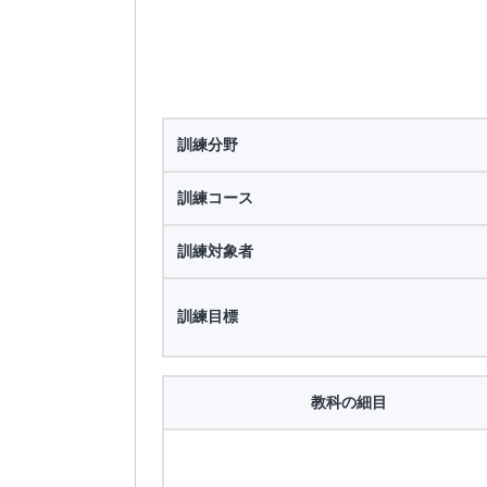
訓練分野
訓練コース
訓練対象者
訓練目標
教科の細目