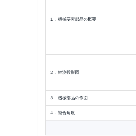
１．機械要素部品の概要
２．軸測投影図
３．機械部品の作図
４．複合角度