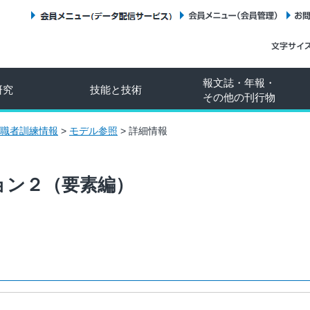
会員メニュー（データ配信サービス）
会員メニュー（会員管理）
報文誌・年報・
研究
技能と技術
その他の刊行物
職者訓練情報
>
モデル参照
>
詳細情報
ョン２（要素編）