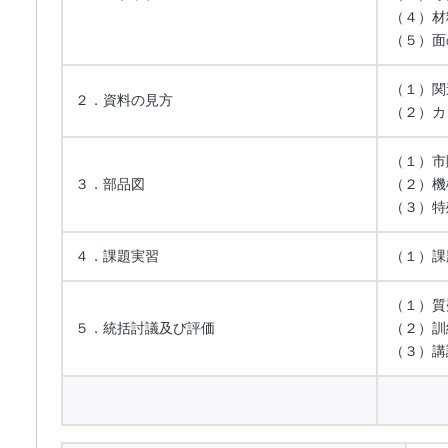
（４）材
（５）面
（１）関
２．資料の見方
（２）カ
（１）市
３．部品図
（２）機
（３）特
４．課題実習
（１）課
（１）質
５．統括討議及び評価
（２）訓
（３）講