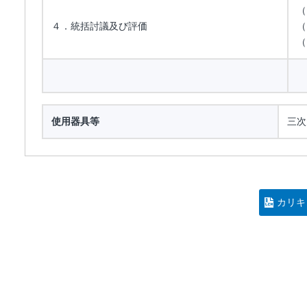
（
４．統括討議及び評価
（
（
使用器具等
三次
カリキ