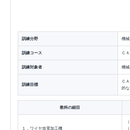
訓練分野
機械
訓練コース
ＣＡ
訓練対象者
機械
ＣＡ
訓練目標
的な
教科の細目
（
１．ワイヤ放電加工機
（