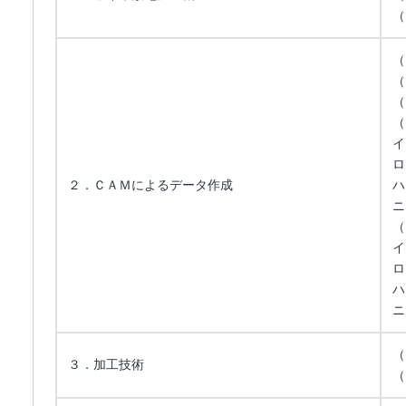
（
（
（
（
（
イ
ロ
２．ＣＡＭによるデータ作成
ハ
ニ
（
イ
ロ
ハ
ニ
（
３．加工技術
（