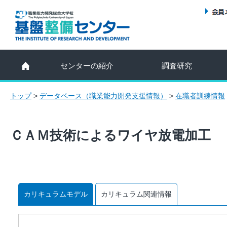
センターの紹介
調査研究
トップ
>
データベース（職業能力開発支援情報）
>
在職者訓練情報
ＣＡＭ技術によるワイヤ放電加工
カリキュラムモデル
カリキュラム関連情報