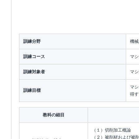
訓練分野
機械
訓練コース
マシ
訓練対象者
マシ
マシ
訓練目標
得す
教科の細目
（１）切削加工概論
（２）被削材および被