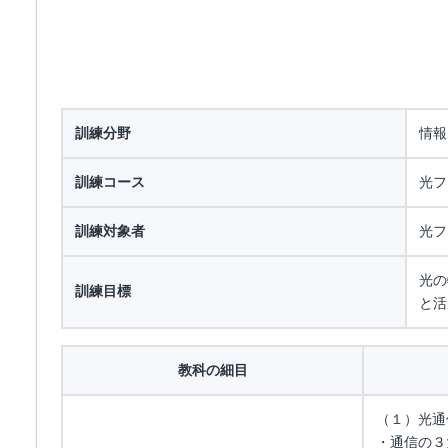
訓練分野
情報
訓練コース
光フ
訓練対象者
光フ
光の
訓練目標
と活
教科の細目
（１）光通
・通信の３