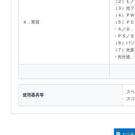
（２）Ｅ／
（３）光フ
（４）ＰＷ
４．実習
（５）ＰＣ
・Ａ／Ｄ、
・ＰＳ／Ｓ
（６）パソ
（７）光多
・光分波、
スペ
使用器具等
スコ
カリキ