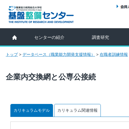
センターの紹介
調査研究
トップ
>
データベース（職業能力開発支援情報）
>
在職者訓練情報
企業内交換網と公専公接続
カリキュラムモデル
カリキュラム関連情報