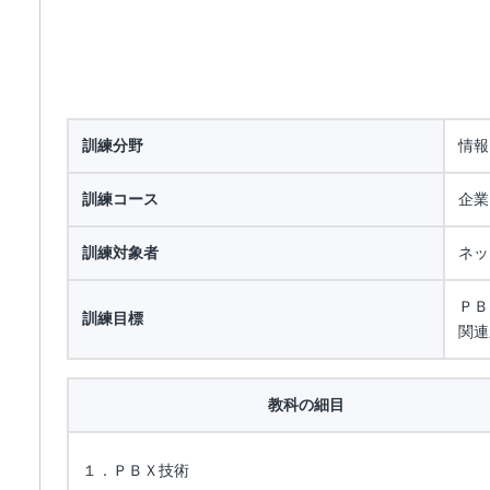
訓練分野
情報
訓練コース
企業
訓練対象者
ネッ
ＰＢ
訓練目標
関連
教科の細目
１．ＰＢＸ技術