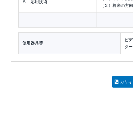
５．応用技術
（２）将来の方
ビデ
使用器具等
ター
カリキ