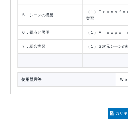
（１）Ｔｒａｎｓｆｏ
５．シーンの構築
実習
６．視点と照明
（１）Ｖｉｅｗｐｏｉ
７．総合実習
（１）３次元シーンの
使用器具等
Ｗｅ
カリキ