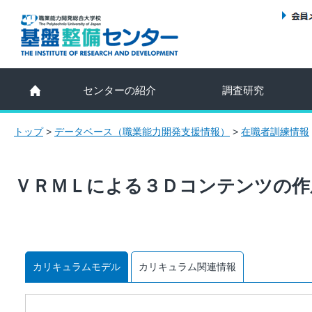
センターの紹介
調査研究
トップ
>
データベース（職業能力開発支援情報）
>
在職者訓練情報
ＶＲＭＬによる３Ｄコンテンツの作
カリキュラムモデル
カリキュラム関連情報