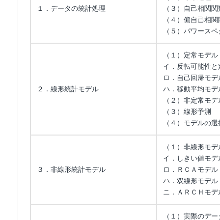
１．データの統計処理
（３）自己相関関
（４）偏自己相関
（５）パワースペ
（１）定常モデル
イ．反転可能性と
ロ．自己回帰モデ
２．線形統計モデル
ハ．移動平均モデ
（２）非定常モデ
（３）線形予測
（４）モデルの選
（１）非線形モデ
イ．しきい値モデ
３．非線形統計モデル
ロ．ＲＣＡモデル
ハ．双線形モデル
ニ．ＡＲＣＨモデ
（１）実際のデー