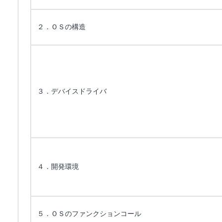
２．ＯＳの構造
３．デバイスドライバ
４．開発環境
５．ＯＳのファンクションコール