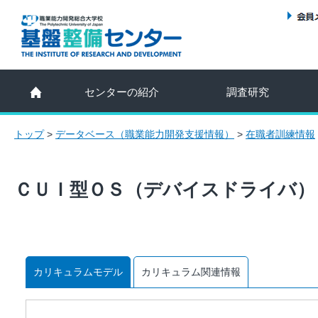
センターの紹介
調査研究
トップ
>
データベース（職業能力開発支援情報）
>
在職者訓練情報
ＣＵＩ型ＯＳ（デバイスドライバ）
カリキュラムモデル
カリキュラム関連情報