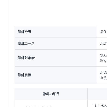
訓練分野
居住
訓練コース
水環
水処
訓練対象者
割を
水源
訓練目標
今後
教科の細目
（１）水