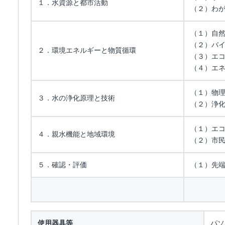
１．水資源と都市活動
（２）わ
（１）自
（２）バ
２．環境エネルギーと物質循環
（３）エ
（４）エ
（１）物
３．水の浄化原理と技術
（２）浄
（１）エ
４．親水機能と地域環境
（２）市
５．確認・評価
（１）先
使用器具等
パソ