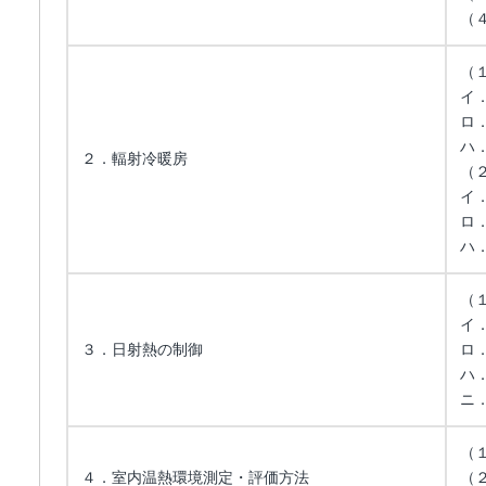
（
（
イ
ロ
ハ
２．輻射冷暖房
（
イ
ロ
ハ
（
イ
３．日射熱の制御
ロ
ハ
ニ
（
４．室内温熱環境測定・評価方法
（