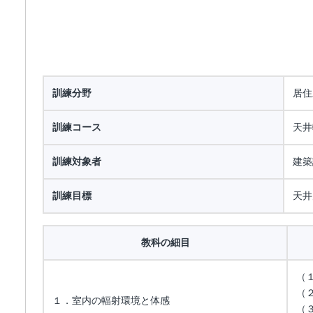
訓練分野
居住
訓練コース
天井
訓練対象者
建築
訓練目標
天井
教科の細目
（
（
１．室内の輻射環境と体感
（