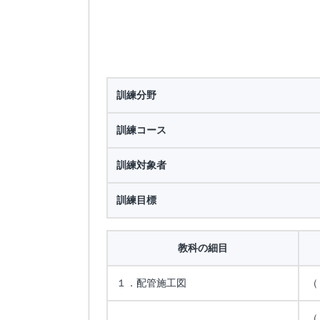
訓練分野
訓練コース
訓練対象者
訓練目標
教科の細目
１．配管施工図
（
（