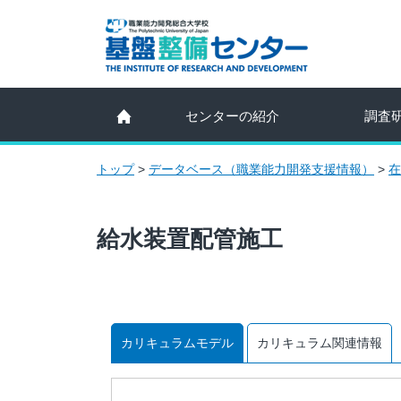
センターの紹介
調査
トップ
>
データベース（職業能力開発支援情報）
>
在
給水装置配管施工
カリキュラムモデル
カリキュラム関連情報