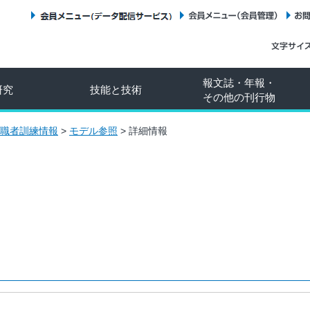
会員メニュー（データ配信サービス）
会員メニュー（会員管理）
報文誌・年報・
研究
技能と技術
その他の刊行物
職者訓練情報
>
モデル参照
>
詳細情報