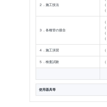
２．施工技法
（
（
（
（
３．各種管の接合
（
（
４．施工演習
（
５．検査試験
（
使用器具等