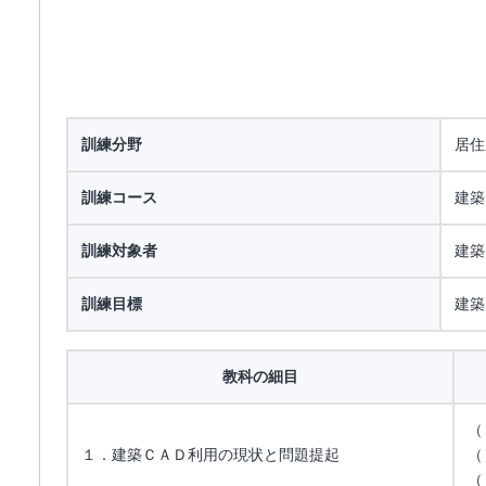
訓練分野
居住
訓練コース
建築
訓練対象者
建築
訓練目標
建築
教科の細目
（
１．建築ＣＡＤ利用の現状と問題提起
（
（