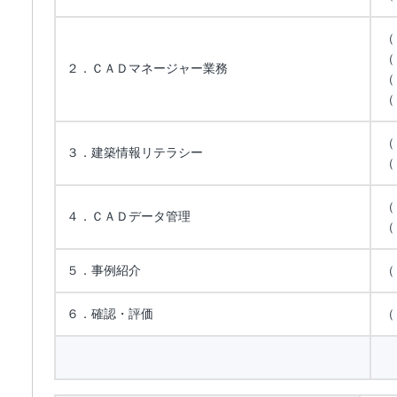
（
（
２．ＣＡＤマネージャー業務
（
（
（
３．建築情報リテラシー
（
（
４．ＣＡＤデータ管理
（
５．事例紹介
（
６．確認・評価
（