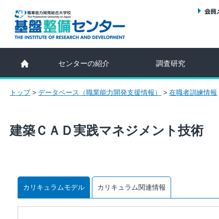
センターの紹介
調査研究
トップ
>
データベース（職業能力開発支援情報）
>
在職者訓練情報
建築ＣＡＤ実践マネジメント技術
カリキュラムモデル
カリキュラム関連情報