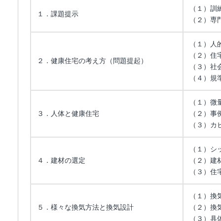
（１）訓
１．課題提示
（２）専
（１）人
（２）住
２．健康住宅の考え方（問題提起）
（３）社
（４）規
（１）微
３．人体と健康住宅
（２）事
（３）カ
（１）シ
４．建材の選定
（２）建
（３）住
（１）換
５．様々な換気方法と換気設計
（２）換
（３）具