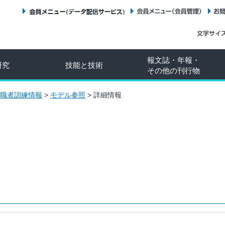
会員メニュー（データ配信サービス）
会員メニュー（会員管理）
報文誌・年報・
研究
技能と技術
その他の刊行物
職者訓練情報
>
モデル参照
>
詳細情報