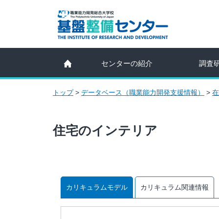
センターの紹介
調査
トップ
>
データベース（職業能力開発支援情報）
>
在
住宅のインテリア
カリキュラムモデル
カリキュラム関連情報