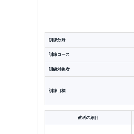
訓練分野
訓練コース
訓練対象者
訓練目標
教科の細目