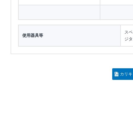
スペ
使用器具等
ジタ
カリキ