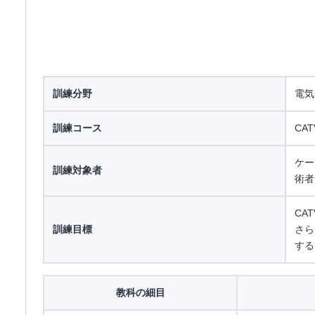
訓練分野
電気
訓練コース
CA
ケー
訓練対象者
術者
CA
訓練目標
さら
する
教科の細目