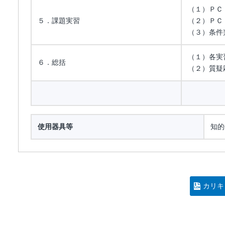
（１）ＰＣ
５．課題実習
（２）ＰＣ
（３）条件
（１）各実
６．総括
（２）質疑
使用器具等
知的
カリキ