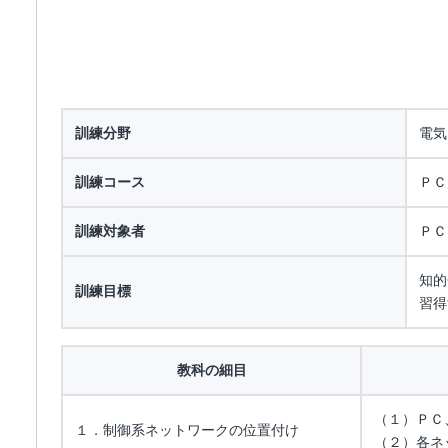
訓練分野
電気
訓練コース
ＰＣ
訓練対象者
ＰＣ
知的
訓練目標
習得
教科の細目
（１）ＰＣ
１．制御系ネットワークの位置付け
（２）各ネ