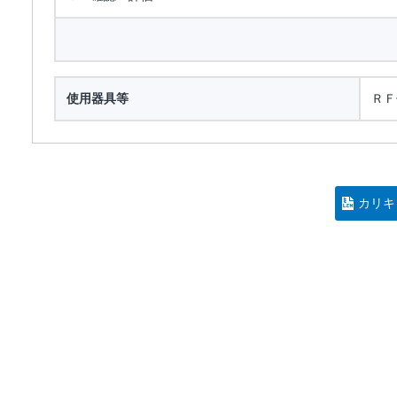
使用器具等
ＲＦ
カリキ