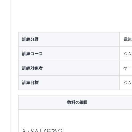
訓練分野
電気
訓練コース
ＣＡ
訓練対象者
ケー
訓練目標
ＣＡ
教科の細目
１．ＣＡＴＶについて