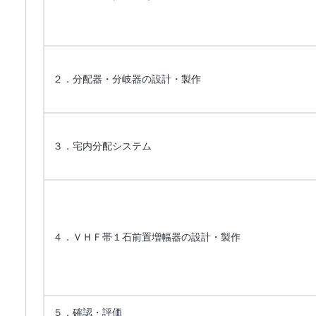
２．分配器・分岐器の設計・製作
３．宅内分配システム
４．ＶＨＦ帯１石前置増幅器の設計・製作
５．確認・評価