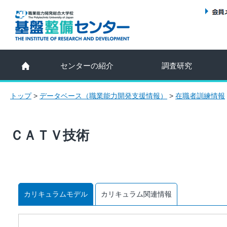
センターの紹介
調査研究
トップ
>
データベース（職業能力開発支援情報）
>
在職者訓練情報
ＣＡＴＶ技術
カリキュラムモデル
カリキュラム関連情報