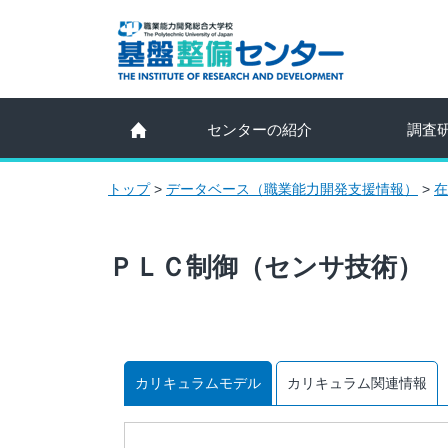
センターの紹介
調査
トップ
>
データベース（職業能力開発支援情報）
>
在
ＰＬＣ制御（センサ技術）
カリキュラムモデル
カリキュラム関連情報