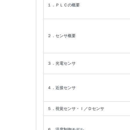
１．ＰＬＣの概要
２．センサ概要
３．光電センサ
４．近接センサ
５．視覚センサ・Ｉ／Ｄセンサ
６．温度制御モデル