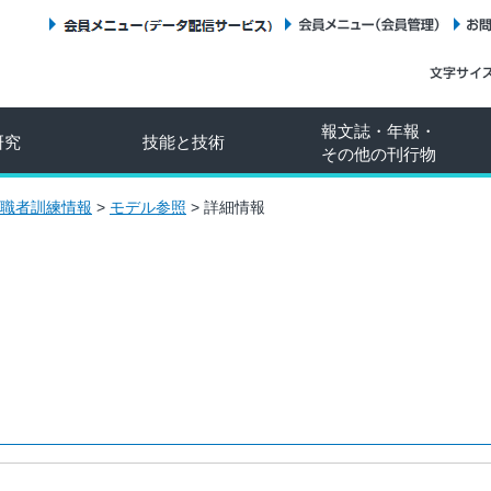
会員メニュー（データ配信サービス）
会員メニュー（会員管理）
報文誌・年報・
研究
技能と技術
その他の刊行物
職者訓練情報
>
モデル参照
>
詳細情報