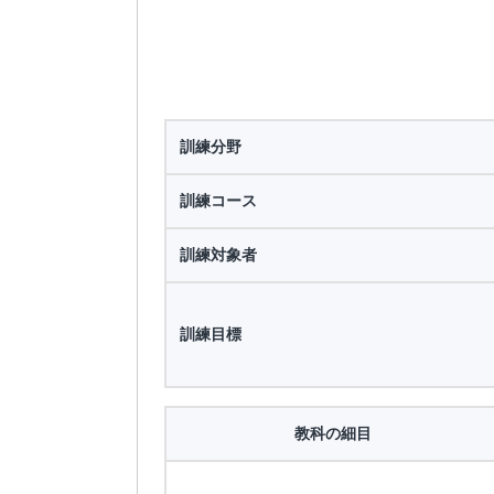
訓練分野
訓練コース
訓練対象者
訓練目標
教科の細目