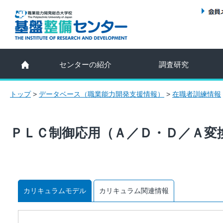
センターの紹介
調査研究
トップ
>
データベース（職業能力開発支援情報）
>
在職者訓練情報
ＰＬＣ制御応用（Ａ／Ｄ・Ｄ／Ａ変
カリキュラムモデル
カリキュラム関連情報