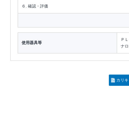
６. 確認・評価
ＰＬ
使用器具等
ナロ
カリキ