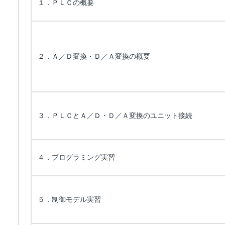
１．ＰＬＣの概要
２．Ａ／Ｄ変換・Ｄ／Ａ変換の概要
３．ＰＬＣとＡ／Ｄ・Ｄ／Ａ変換のユニット接続
４．プログラミング実習
５．制御モデル実習