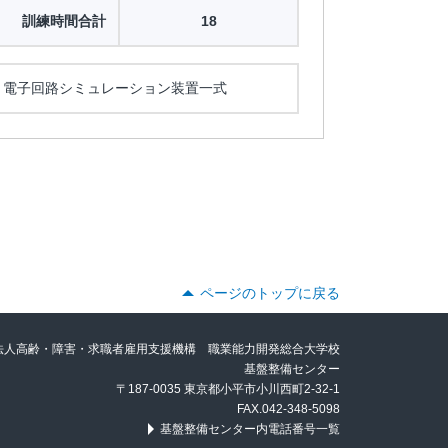
訓練時間合計
18
、電子回路シミュレーション装置一式
ページのトップに戻る
法人高齢・障害・求職者雇用支援機構 職業能力開発総合大学校
基盤整備センター
〒187-0035 東京都小平市小川西町2-32-1
FAX.042-348-5098
基盤整備センター内電話番号一覧