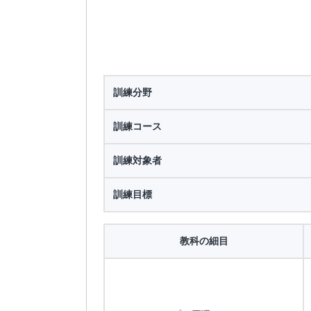
訓練分野
訓練コース
訓練対象者
訓練目標
教科の細目