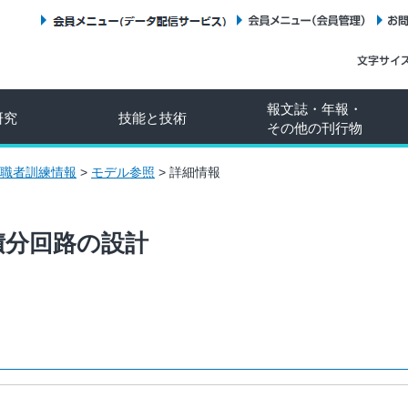
会員メニュー（データ配信サービス）
会員メニュー（会員管理）
報文誌・年報・
研究
技能と技術
その他の刊行物
職者訓練情報
>
モデル参照
>
詳細情報
積分回路の設計