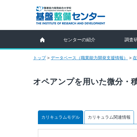
センターの紹介
調査
トップ
>
データベース（職業能力開発支援情報）
>
在
オペアンプを用いた微分・
カリキュラムモデル
カリキュラム関連情報