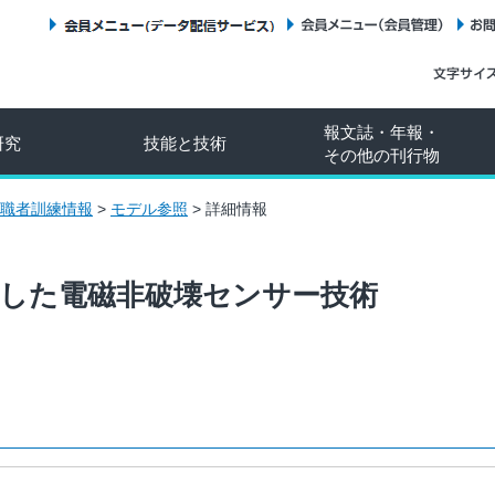
会員メニュー（データ配信サービス）
会員メニュー（会員管理）
報文誌・年報・
研究
技能と技術
その他の刊行物
職者訓練情報
>
モデル参照
>
詳細情報
用した電磁非破壊センサー技術