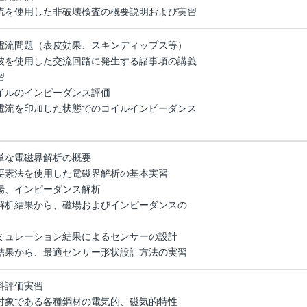
流を使用した非破壊検査の概要説明および実習
電流問題（表皮効果、スキンディップス等）
波を使用した交流回路に発生する諸事項の講義
習
イルのインピーダンス評価
電流を印加した状態でのコイルインピーダンス
単な電磁界解析の概要
要素法を使用した電磁界解析の基本実習
場、インピーダンス解析
解析結果から、磁場およびインピーダンスの
ミュレーション結果によるセンサーの設計
結果から、最適センサー形状設計方法の実習
料評価実習
対象である各種鋼材の電気的、磁気的特性