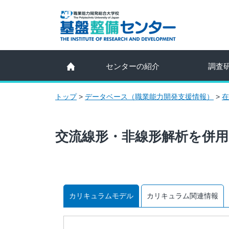
センターの紹介
調査
トップ
>
データベース（職業能力開発支援情報）
>
在
交流線形・非線形解析を併
カリキュラムモデル
カリキュラム関連情報