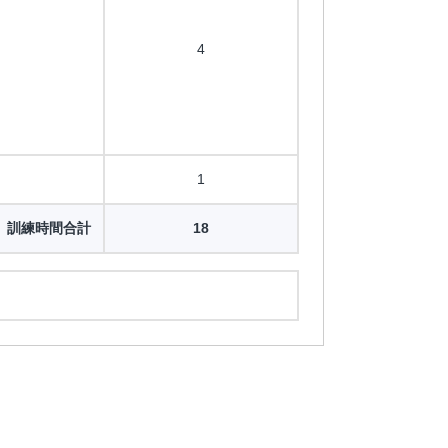
4
1
訓練時間合計
18