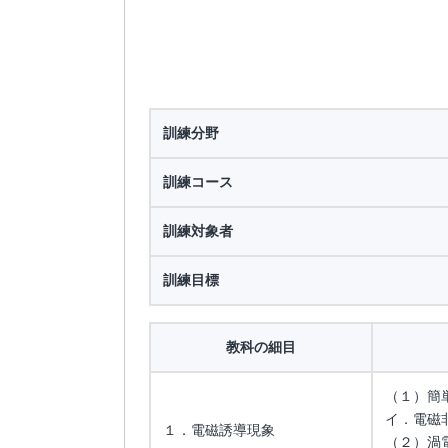
訓練分野
訓練コース
訓練対象者
訓練目標
教科の細目
（１）簡
イ．電磁
１．電磁誘導現象
（２）渦