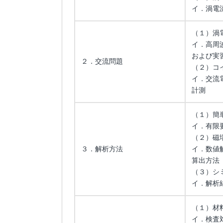
イ．渦電
（１）渦
イ．高周
および実
２．交流問題
（２）コ
イ．交流
計測
（１）簡
イ．有限
（２）磁
３．解析方法
イ．数値
算出方法
（３）シ
イ．解析
（１）材
イ．検査