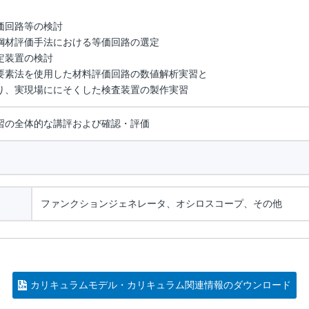
価回路等の検討
鋼材評価手法における等価回路の選定
定装置の検討
要素法を使用した材料評価回路の数値解析実習と
り、実現場ににそくした検査装置の製作実習
習の全体的な講評および確認・評価
ファンクションジェネレータ、オシロスコープ、その他
カリキュラムモデル・カリキュラム関連情報のダウンロード