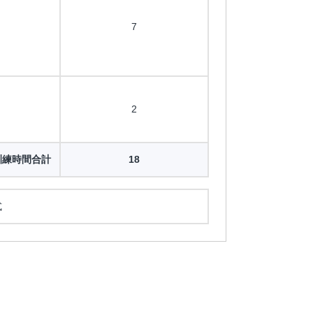
7
2
訓練時間合計
18
式