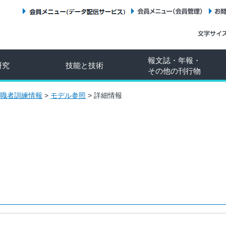
会員メニュー（データ配信サービス）
会員メニュー（会員管理）
報文誌・年報・
研究
技能と技術
その他の刊行物
職者訓練情報
>
モデル参照
>
詳細情報