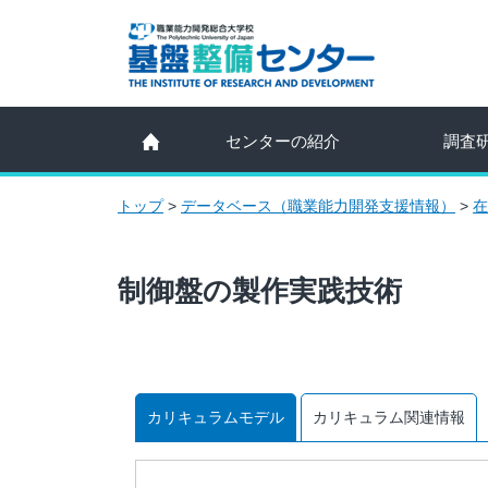
センターの紹介
調査
トップ
>
データベース（職業能力開発支援情報）
>
在
制御盤の製作実践技術
カリキュラムモデル
カリキュラム関連情報