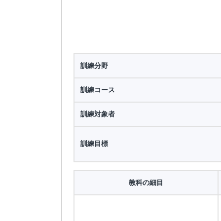
訓練分野
訓練コース
訓練対象者
訓練目標
教科の細目