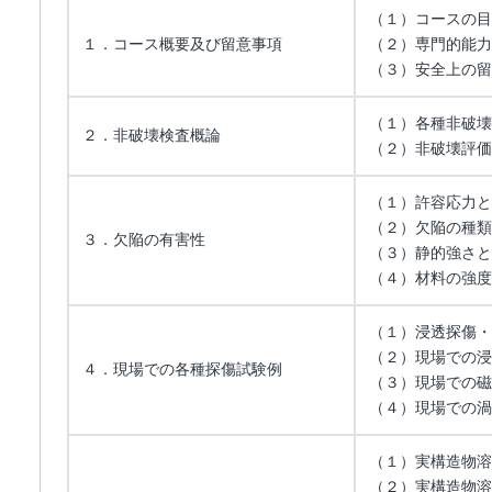
（１）コースの目
１．コース概要及び留意事項
（２）専門的能力
（３）安全上の留
（１）各種非破壊
２．非破壊検査概論
（２）非破壊評価
（１）許容応力と
（２）欠陥の種類
３．欠陥の有害性
（３）静的強さと
（４）材料の強度
（１）浸透探傷・
（２）現場での浸
４．現場での各種探傷試験例
（３）現場での磁
（４）現場での渦
（１）実構造物溶
（２）実構造物溶