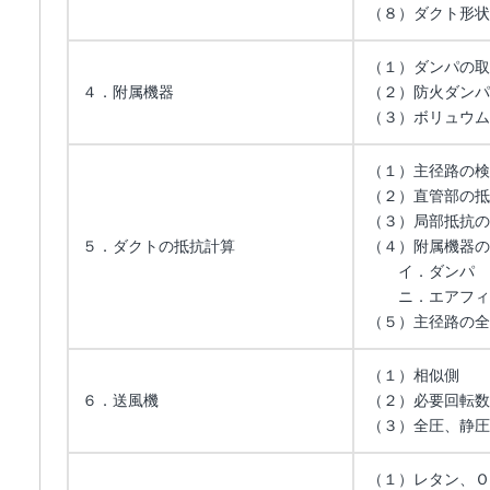
（８）ダクト形状
（１）ダンパの取
４．附属機器
（２）防火ダンパ
（３）ボリュウム
（１）主径路の検
（２）直管部の抵
（３）局部抵抗の
５．ダクトの抵抗計算
（４）附属機器の
イ．ダンパ
ニ．エアフィ
（５）主径路の全
（１）相似側
６．送風機
（２）必要回転数
（３）全圧、静圧
（１）レタン、Ｏ