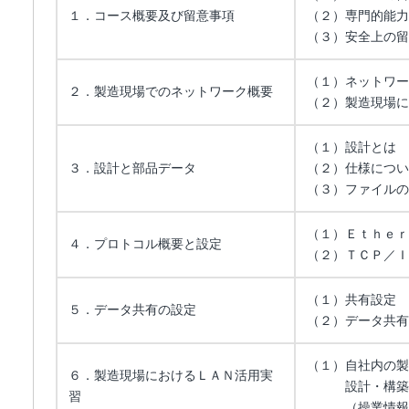
１．コース概要及び留意事項
（２）専門的能力
（３）安全上の留
（１）ネットワー
２．製造現場でのネットワーク概要
（２）製造現場に
（１）設計とは
３．設計と部品データ
（２）仕様につい
（３）ファイルの
（１）Ｅｔｈｅｒ
４．プロトコル概要と設定
（２）ＴＣＰ／Ｉ
（１）共有設定
５．データ共有の設定
（２）データ共有
（１）自社内の製
６．製造現場におけるＬＡＮ活用実
設計・構築
習
（操業情報の事