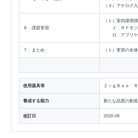
（３）アナログ入
（１）室内環境情
６．課題実習
イ．ＲＦモジュ
ロ．アプリケー
７．まとめ
（１）実習の全体
使用器具等
ＺｉｇＢｅｅ Ｒ
養成する能力
新たな品質の創造
改訂日
2020.09