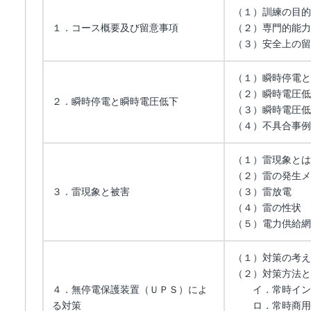
（１）訓練の目的
１．コース概要及び留意事項
（２）専門的能力
（３）安全上の留
（１）瞬時停電と
（２）瞬時電圧低
２．瞬時停電と瞬時電圧低下
（３）瞬時電圧低
（４）不具合事例
（１）雷現象とは
（２）雷の発生メ
３．雷現象と被害
（３）雷放電
（４）雷の性状
（５）電力供給網
（１）対策の考え
（２）対策方法と
４．無停電保護装置（ＵＰＳ）によ
イ．常時インバ
る対策
ロ．常時商用給