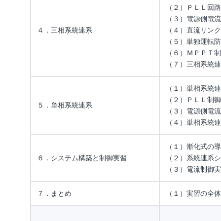
（２）ＰＬＬ回路
（３）電源側電流
４．三相系統連系
（４）直流リンク
（５）単独運転防
（６）ＭＰＰＴ制
（７）三相系統連
（１）単相系統連
（２）ＰＬＬ制御
５．単相系統連系
（３）電源側電流
（４）単相系統連
（１）漸化式の導
６．システム構築と制御実習
（２）系統連系シ
（３）電流制御実
７．まとめ
（１）実習の全体