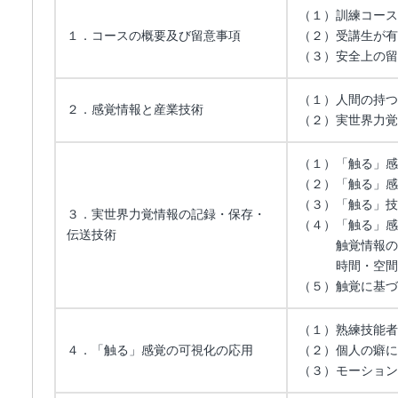
（１）訓練コース
１．コースの概要及び留意事項
（２）受講生が有
（３）安全上の留
（１）人間の持つ
２．感覚情報と産業技術
（２）実世界力覚
（１）「触る」感
（２）「触る」感
（３）「触る」技
３．実世界力覚情報の記録・保存・
（４）「触る」感
伝送技術
触覚情報の定量
時間・空間解析
（５）触覚に基づ
（１）熟練技能者
４．「触る」感覚の可視化の応用
（２）個人の癖に
（３）モーション