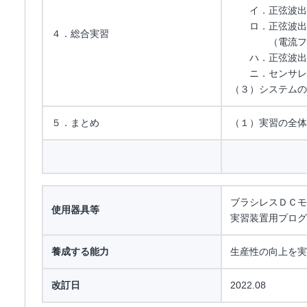
イ．正弦波出力
ロ．正弦波出力
４．総合実習
（電流フィー
ハ．正弦波出力
ニ．センサレ
（３）システム
５．まとめ
（１）実習の全体
ブラシレスＤＣモ
使用器具等
実習装置用プログ
養成する能力
生産性の向上を実
改訂日
2022.08